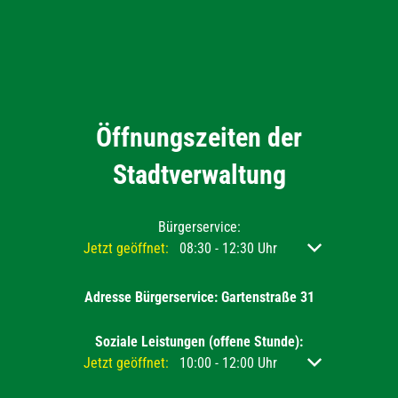
Öffnungszeiten der
Stadtverwaltung
Bürgerservice:
Klicken, um weitere Öffnungs- oder Schließzeiten ausz
Jetzt geöffnet:
08:30
-
12:30
Uhr
Von 08:30 bis 12
Adresse Bürgerservice: Gartenstraße 31
Soziale Leistungen (offene Stunde):
Klicken, um weitere Öffnungs- oder Schließzeiten ausz
Jetzt geöffnet:
10:00
-
12:00
Uhr
Von 10:00 bis 12