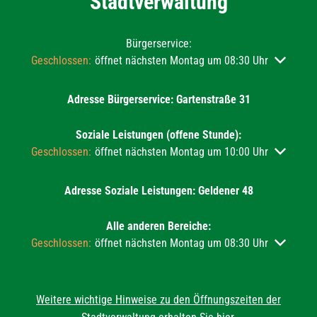
Stadtverwaltung
Bürgerservice:
Klicken, um weitere Öffnungs- oder Schließzeiten auszublend
Geschlossen:
öffnet nächsten Montag um 08:30 Uhr
Adresse Bürgerservice: Gartenstraße 31
Soziale Leistungen (offene Stunde):
Klicken, um weitere Öffnungs- oder Schließzeiten auszublend
Geschlossen:
öffnet nächsten Montag um 10:00 Uhr
Adresse Soziale Leistungen: Geldener 48
Alle anderen Bereiche:
Klicken, um weitere Öffnungs- oder Schließzeiten auszublend
Geschlossen:
öffnet nächsten Montag um 08:30 Uhr
Weitere wichtige Hinweise zu den Öffnungszeiten der