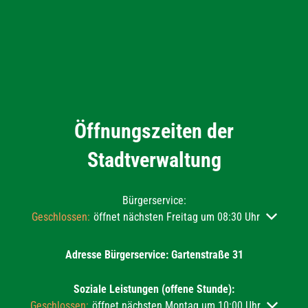
Öffnungszeiten der
Stadtverwaltung
Bürgerservice:
Klicken, um weitere Öffnungs- oder Schließzeiten auszublend
Geschlossen:
öffnet nächsten Freitag um 08:30 Uhr
Adresse Bürgerservice: Gartenstraße 31
Soziale Leistungen (offene Stunde):
Klicken, um weitere Öffnungs- oder Schließzeiten auszublend
Geschlossen:
öffnet nächsten Montag um 10:00 Uhr