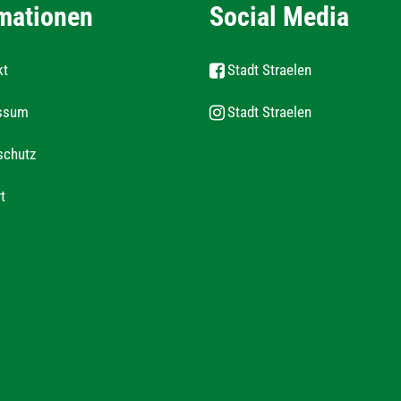
mationen
Social Media
kt
Stadt Straelen
ssum
Stadt Straelen
schutz
t