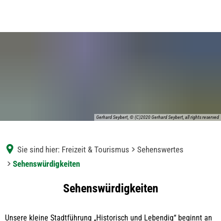
Gerhard Seybert, © (C)2020 Gerhard Seybert, all rights reserved
Sie sind hier:
Freizeit & Tourismus
Sehenswertes
Sehenswürdigkeiten
Sehenswürdigkeiten
Sehenswürdigkeiten
Unsere kleine Stadtführung „Historisch und Lebendig“ beginnt an