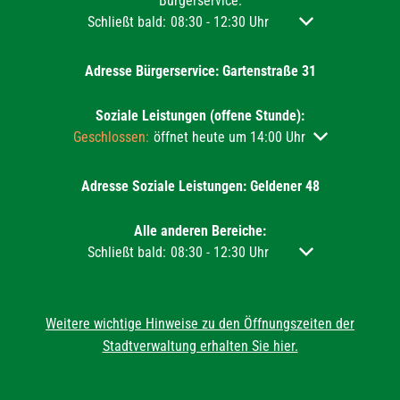
Bürgerservice:
Klicken, um weitere Öffnungs- oder Schließzeiten aus
Schließt bald:
08:30
-
12:30
Uhr
Von 08:30 bis 12:3
Adresse Bürgerservice: Gartenstraße 31
Soziale Leistungen (offene Stunde):
Klicken, um weitere Öffnungs- oder Schließzeiten auszu
Geschlossen:
öffnet heute um 14:00 Uhr
Adresse Soziale Leistungen: Geldener 48
Alle anderen Bereiche:
Klicken, um weitere Öffnungs- oder Schließzeiten aus
Schließt bald:
08:30
-
12:30
Uhr
Von 08:30 bis 12:3
Weitere wichtige Hinweise zu den Öffnungszeiten der
Stadtverwaltung erhalten Sie hier.