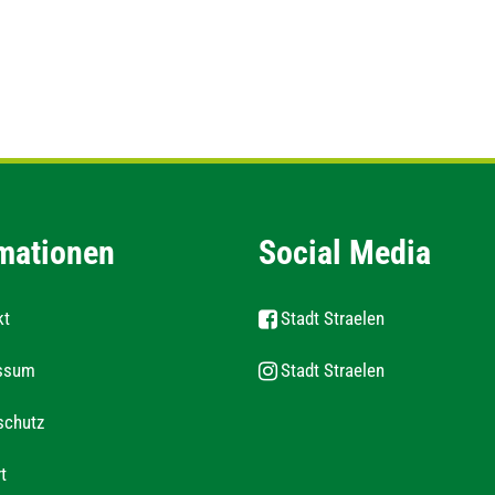
mationen
Social Media
kt
Stadt Straelen
ssum
Stadt Straelen
schutz
t