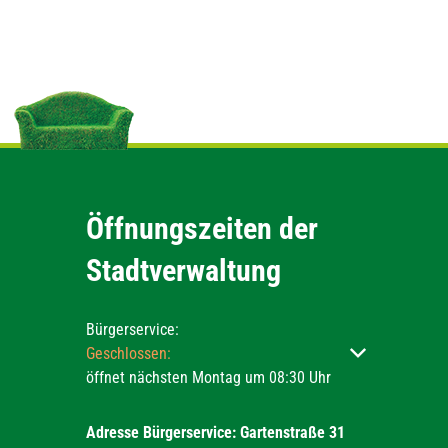
Öffnungszeiten der
Stadtverwaltung
Bürgerservice:
Klicken, um weitere Öffnungs- oder Schließzeiten ausz
Geschlossen:
öffnet nächsten Montag um 08:30 Uhr
Adresse Bürgerservice: Gartenstraße 31