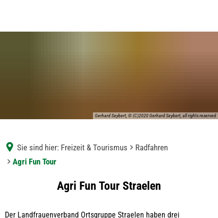
Gerhard Seybert, © (C)2020 Gerhard Seybert, all rights reserved
Sie sind hier:
Freizeit & Tourismus
Radfahren
Agri Fun Tour
Agri
Agri Fun Tour Straelen
Fun
Der Landfrauenverband Ortsgruppe Straelen haben drei