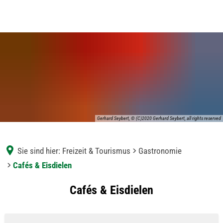
Gerhard Seybert, © (C)2020 Gerhard Seybert, all rights reserved
Sie sind hier:
Freizeit & Tourismus
Gastronomie
Cafés & Eisdielen
Cafés
Cafés & Eisdielen
&