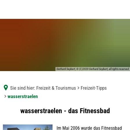
Gerhard Seybert, © (C)2020 Gerhard Seybert, all rights reserved
Sie sind hier:
Freizeit & Tourismus
Freizeit-Tipps
wasserstraelen
wasserstraelen
wasserstraelen - das Fitnessbad
Im Mai 2006 wurde das Fitnessbad