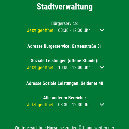
Stadtverwaltung
Bürgerservice:
Klicken, um weitere Öffnungs- oder Schließzeiten ausz
Jetzt geöffnet:
08:30
-
12:30
Uhr
Von 08:30 bis 12
Adresse Bürgerservice: Gartenstraße 31
Soziale Leistungen (offene Stunde):
Klicken, um weitere Öffnungs- oder Schließzeiten ausz
Jetzt geöffnet:
10:00
-
12:00
Uhr
Von 10:00 bis 12
Adresse Soziale Leistungen: Geldener 48
Alle anderen Bereiche:
Klicken, um weitere Öffnungs- oder Schließzeiten ausz
Jetzt geöffnet:
08:30
-
12:30
Uhr
Von 08:30 bis 12
Weitere wichtige Hinweise zu den Öffnungszeiten der