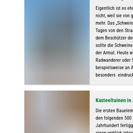
Eigentlich ist es e
nicht, weil sie von
mehr. Das „Schwein
Tagen von den Strae
dem Beschützer der 
sollte die Schwein
der Armut. Heute wi
Radwanderer oder S
beispielsweise an 
besonders eindruck
Kasteeltuinen in
Die ersten Bauelem
den folgenden 500 J
Jahrhundert fertig
einen wirklich inte