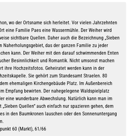
hon, wo der Ortsname sich herleitet. Vor vielen Jahrzehnten
Ort eine Familie Paes eine Wassermühle. Der Weiher wird
lweise sichtbare Quellen. Daher auch die Bezeichnung „Sieben
ein Naherholungsgebiet, das der ganzen Familie zu jeder
achen kann. Der Weiher mit den darauf schwimmenden Enten
ucher Besinnlichkeit und Romantik. Nicht umsonst machen
rt ihre Hochzeitsfotos. Geheiratet werden kann in der
zeitskapelle. Sie gehört zum Standesamt Straelen. 80
 dem ehemaligen Kirchengebäude Platz. Im Außenbereich
im Empfang bewirten. Der nahegelegene Waldspielplatz
inder eine wunderbare Abwechslung. Natürlich kann man im
 „Sieben Quellen“ auch einfach nur spazieren gehen, dem
es in den Baumkronen lauschen oder den Sonnenuntergang
n.
unkt 60 (Markt), 61/66