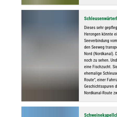
Schleusenwärter
Dieses sehr gepfle
Herongen könnte ei
Seeverbindung vom 
den Seeweg transpo
Nord (Nordkanal). 
noch zu sehen. Und 
eine Fischzucht. Si
ehemalige Schleuse
Route“, einer Fahr
Geschichtsspuren d
Nordkanal-Route z
Schweinekapellc