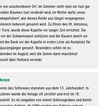
her ein unscheinbarer Ort. Im Sommer sieht man sie fast gar
 großen Bäumen fast verdeckt wird, im Winter dafür umso
ekapellchen“, wie dieses Relikt aus längst vergangenen
lenern liebevoll genannt wird. Zu Ehren des Hl. Antonius,
Tiere, wurde diese Kapelle vor langer Zeit errichtet. Sie
e vor der Schweinepest schützen und die Bauern damit vor
rd die Bank vor der Kapelle in erster Linie als Rastplatz für
paziergänger genutzt. Besonders schön ist es
Abenden im August, weil die Sonne dann manchmal
svoll über Holland versinkt.
 Arcen
ente des Schlosses stammen aus dem 13. Jahrhundert. In
ahren wurde die Anlage oft zerstört und erst im 18.
gestellt. Es ist umgeben von einem Schlossgraben und bietet
ressanten Anblick. Ab 1986 wurden das Schloss und ein