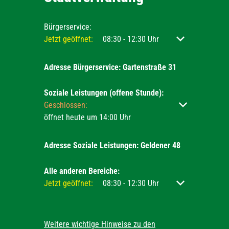
Bürgerservice:
Klicken, um weitere Öffnungs- oder Schließzeiten ausz
Jetzt geöffnet:
08:30
-
12:30
Uhr
Von 08:30 bis 12
Adresse Bürgerservice: Gartenstraße 31
Soziale Leistungen (offene Stunde):
Klicken, um weitere Öffnungs- oder Schließzeiten ausz
Geschlossen:
öffnet heute um 14:00 Uhr
Adresse Soziale Leistungen: Geldener 48
Alle anderen Bereiche:
Klicken, um weitere Öffnungs- oder Schließzeiten ausz
Jetzt geöffnet:
08:30
-
12:30
Uhr
Von 08:30 bis 12
Weitere wichtige Hinweise zu den