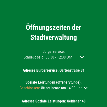
Öffnungszeiten der
Stadtverwaltung
Bürgerservice:
Klicken, um weitere Öffnungs- oder Schließzeiten aus
Schließt bald:
08:30
-
12:30
Uhr
Von 08:30 bis 12:3
Adresse Bürgerservice: Gartenstraße 31
Soziale Leistungen (offene Stunde):
Klicken, um weitere Öffnungs- oder Schließzeiten auszu
Geschlossen:
öffnet heute um 14:00 Uhr
Adresse Soziale Leistungen: Geldener 48