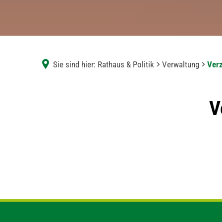
Sie sind hier:
Rathaus & Politik
Verwaltung
Verz
Verzeichnis
V
der
Mitarbeitenden