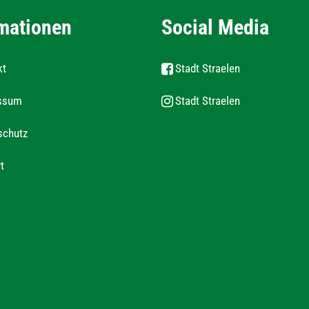
mationen
Social Media
kt
Stadt Straelen
ssum
Stadt Straelen
schutz
t