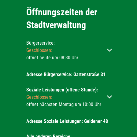
Öffnungszeiten der
Stadtverwaltung
Bürgerservice:
Klicken, um weitere Öffnungs- oder Schließzeiten ausz
Geschlossen:
öffnet heute um 08:30 Uhr
Adresse Bürgerservice: Gartenstraße 31
Soziale Leistungen (offene Stunde):
Klicken, um weitere Öffnungs- oder Schließzeiten ausz
Geschlossen:
öffnet nächsten Montag um 10:00 Uhr
Adresse Soziale Leistungen: Geldener 48
Alle anderen Bereiche: