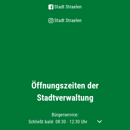
Stadt Straelen
Stadt Straelen
Öffnungszeiten der
Stadtverwaltung
Bürgerservice:
Klicken, um weitere Öffnungs- oder Schließzeiten aus
Schließt bald:
08:30
-
12:30
Uhr
Von 08:30 bis 12:3