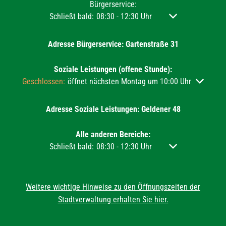
Bürgerservice:
Klicken, um weitere Öffnungs- oder Schließzeiten aus
Schließt bald:
08:30
-
12:30
Uhr
Von 08:30 bis 12:3
Adresse Bürgerservice: Gartenstraße 31
Soziale Leistungen (offene Stunde):
Klicken, um weitere Öffnungs- oder Schließzeiten auszublend
Geschlossen:
öffnet nächsten Montag um 10:00 Uhr
Adresse Soziale Leistungen: Geldener 48
Alle anderen Bereiche:
Klicken, um weitere Öffnungs- oder Schließzeiten aus
Schließt bald:
08:30
-
12:30
Uhr
Von 08:30 bis 12:3
Weitere wichtige Hinweise zu den Öffnungszeiten der
Stadtverwaltung erhalten Sie hier.