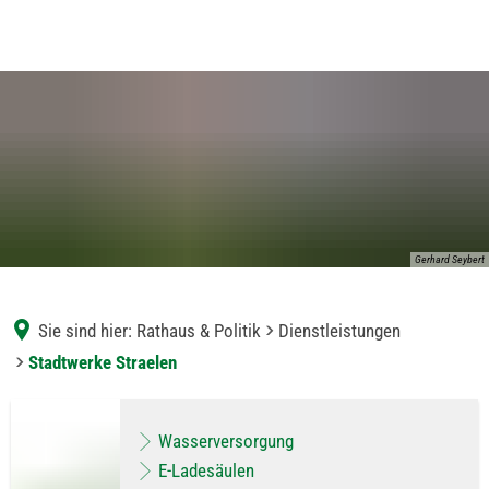
Gerhard Seybert
Sie sind hier:
Rathaus & Politik
Dienstleistungen
Stadtwerke Straelen
Stadtwerke
Wasserversorgung
Straelen
E-Ladesäulen