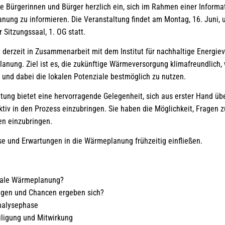
lle Bürgerinnen und Bürger herzlich ein, sich im Rahmen einer Inform
ng zu informieren. Die Veranstaltung findet am Montag, 16. Juni, 
r Sitzungssaal, 1. OG statt.
lt derzeit in Zusammenarbeit mit dem Institut für nachhaltige Energ
ung. Ziel ist es, die zukünftige Wärmeversorgung klimafreundlich, w
– und dabei die lokalen Potenziale bestmöglich zu nutzen.
tung bietet eine hervorragende Gelegenheit, sich aus erster Hand übe
ktiv in den Prozess einzubringen. Sie haben die Möglichkeit, Fragen zu
en einzubringen.
se und Erwartungen in die Wärmeplanung frühzeitig einfließen.
ale Wärmeplanung?
gen und Chancen ergeben sich?
Analysephase
iligung und Mitwirkung