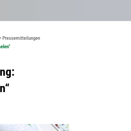
Pressemitteilungen
elen“
ung:
n“