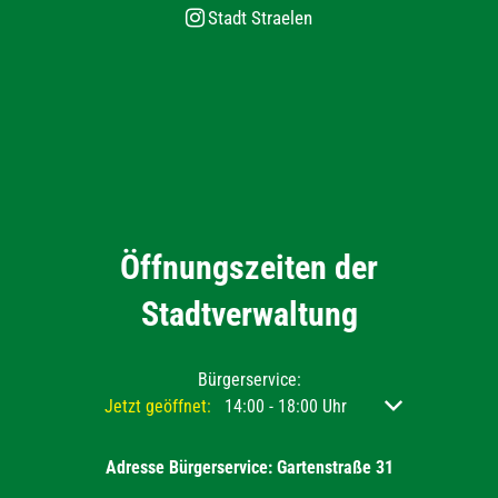
Stadt Straelen
Öffnungszeiten der
Stadtverwaltung
Bürgerservice:
Klicken, um weitere Öffnungs- oder Schließzeiten ausz
Jetzt geöffnet:
14:00
-
18:00
Uhr
Von 14:00 bis 18
Adresse Bürgerservice: Gartenstraße 31