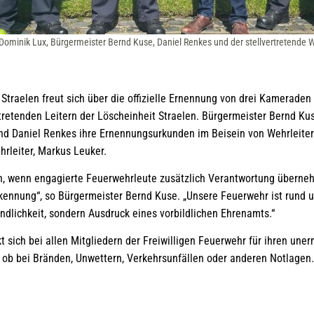
 Dominik Lux, Bürgermeister Bernd Kuse, Daniel Renkes und der stellvertretende W
 Straelen freut sich über die offizielle Ernennung von drei Kameraden
tretenden Leitern der Löscheinheit Straelen. Bürgermeister Bernd Ku
nd Daniel Renkes ihre Ernennungsurkunden im Beisein von Wehrleiter
rleiter, Markus Leuker.
hen, wenn engagierte Feuerwehrleute zusätzlich Verantwortung überne
ennung“, so Bürgermeister Bernd Kuse. „Unsere Feuerwehr ist rund u
ändlichkeit, sondern Ausdruck eines vorbildlichen Ehrenamts.“
t sich bei allen Mitgliedern der Freiwilligen Feuerwehr für ihren un
 ob bei Bränden, Unwettern, Verkehrsunfällen oder anderen Notlagen.