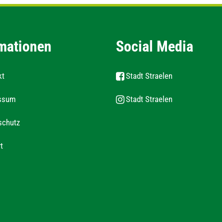
mationen
Social Media
kt
Stadt Straelen
ssum
Stadt Straelen
schutz
t