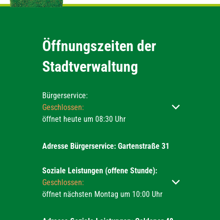
Öffnungszeiten der
Stadtverwaltung
Bürgerservice:
Klicken, um weitere Öffnungs- oder Schließzeiten ausz
Geschlossen:
öffnet heute um 08:30 Uhr
Adresse Bürgerservice: Gartenstraße 31
Soziale Leistungen (offene Stunde):
Klicken, um weitere Öffnungs- oder Schließzeiten ausz
Geschlossen:
öffnet nächsten Montag um 10:00 Uhr