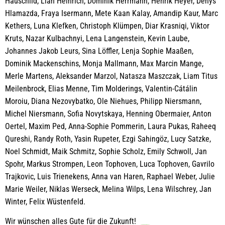
Hauschild, Liah Heinrich, Dominik Herrmann, Henrik Heyer, Denys
Hlamazda, Fraya Isermann, Mete Kaan Kalay, Amandip Kaur, Marc
Kethers, Luna Klefken, Christoph Klümpen, Diar Krasniqi, Viktor
Kruts, Nazar Kulbachnyi, Lena Langenstein, Kevin Laube,
Johannes Jakob Leurs, Sina Löffler, Lenja Sophie Maaßen,
Dominik Mackenschins, Monja Mallmann, Max Marcin Mange,
Merle Martens, Aleksander Marzol, Natasza Maszczak, Liam Titus
Meilenbrock, Elias Menne, Tim Molderings, Valentin-Cátálin
Moroiu, Diana Nezovybatko, Ole Niehues, Philipp Niersmann,
Michel Niersmann, Sofia Novytskaya, Henning Obermaier, Anton
Oertel, Maxim Ped, Anna-Sophie Pommerin, Laura Pukas, Raheeq
Qureshi, Randy Roth, Yasin Rupeter, Ezgi Sahingöz, Lucy Satzke,
Noel Schmidt, Maik Schmitz, Sophie Scholz, Emily Schwoll, Jan
Spohr, Markus Strompen, Leon Tophoven, Luca Tophoven, Gavrilo
Trajkovic, Luis Trienekens, Anna van Haren, Raphael Weber, Julie
Marie Weiler, Niklas Werseck, Melina Wilps, Lena Wilschrey, Jan
Winter, Felix Wüstenfeld.
Wir wünschen alles Gute für die Zukunft!