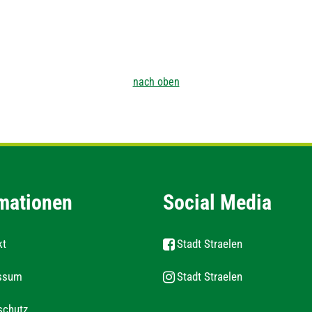
nach oben
mationen
Social Media
kt
Stadt Straelen
ssum
Stadt Straelen
schutz