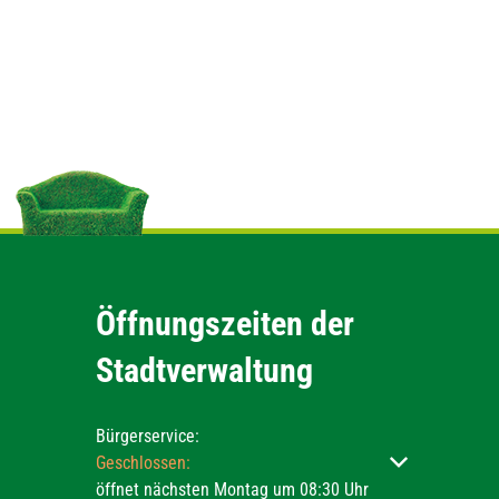
Öffnungszeiten der
Stadtverwaltung
Bürgerservice:
Klicken, um weitere Öffnungs- oder Schließzeiten ausz
Geschlossen:
öffnet nächsten Montag um 08:30 Uhr