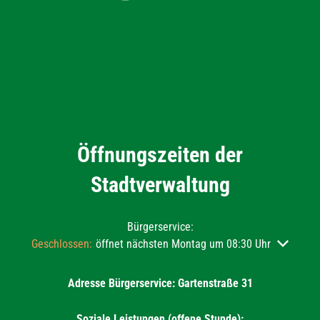
Öffnungszeiten der
Stadtverwaltung
Bürgerservice:
Klicken, um weitere Öffnungs- oder Schließzeiten auszublend
Geschlossen:
öffnet nächsten Montag um 08:30 Uhr
Adresse Bürgerservice: Gartenstraße 31
Soziale Leistungen (offene Stunde):