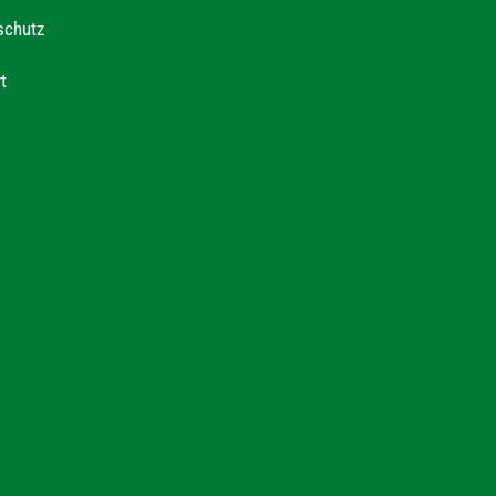
schutz
t