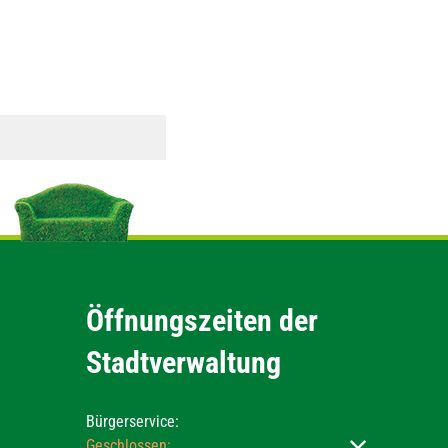
Öffnungszeiten der
Stadtverwaltung
Bürgerservice:
Klicken, um weitere Öffnungs- oder Schließzeiten ausz
Geschlossen: