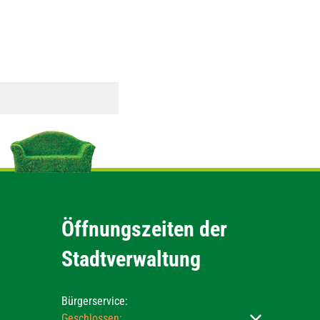
Öffnungszeiten der
Stadtverwaltung
Bürgerservice:
Klicken, um weitere Öffnungs- oder Schließzeiten ausz
Geschlossen: