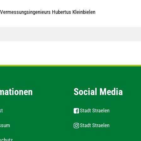
n Vermessungsingenieurs Hubertus Kleinbielen
mationen
Social Media
kt
Stadt Straelen
ssum
Stadt Straelen
schutz