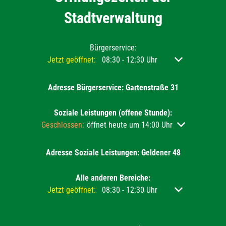
Stadtverwaltung
Bürgerservice:
Klicken, um weitere Öffnungs- oder Schließzeiten ausz
Jetzt geöffnet:
08:30
-
12:30
Uhr
Von 08:30 bis 12
Adresse Bürgerservice: Gartenstraße 31
Soziale Leistungen (offene Stunde):
Klicken, um weitere Öffnungs- oder Schließzeiten auszu
Geschlossen:
öffnet heute um 14:00 Uhr
Adresse Soziale Leistungen: Geldener 48
Alle anderen Bereiche:
Klicken, um weitere Öffnungs- oder Schließzeiten ausz
Jetzt geöffnet:
08:30
-
12:30
Uhr
Von 08:30 bis 12