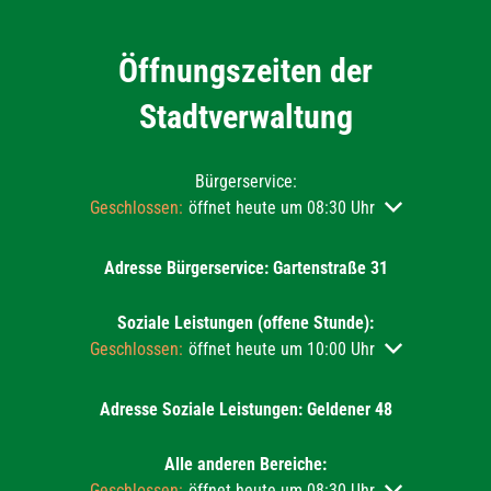
Öffnungszeiten der
Stadtverwaltung
Bürgerservice:
Klicken, um weitere Öffnungs- oder Schließzeiten auszu
Geschlossen:
öffnet heute um 08:30 Uhr
Adresse Bürgerservice: Gartenstraße 31
Soziale Leistungen (offene Stunde):
Klicken, um weitere Öffnungs- oder Schließzeiten auszu
Geschlossen:
öffnet heute um 10:00 Uhr
Adresse Soziale Leistungen: Geldener 48
Alle anderen Bereiche:
Klicken, um weitere Öffnungs- oder Schließzeiten auszu
Geschlossen:
öffnet heute um 08:30 Uhr