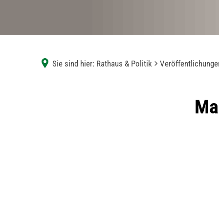
Sie sind hier:
Rathaus & Politik
Veröffentlichunge
Mai
Ma
2026