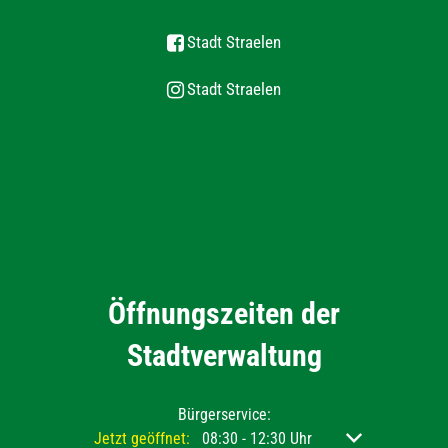
Stadt Straelen
Stadt Straelen
Öffnungszeiten der
Stadtverwaltung
Bürgerservice:
Klicken, um weitere Öffnungs- oder Schließzeiten ausz
Jetzt geöffnet:
08:30
-
12:30
Uhr
Von 08:30 bis 12