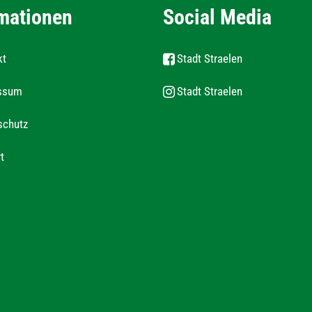
mationen
Social Media
kt
Stadt Straelen
ssum
Stadt Straelen
schutz
t