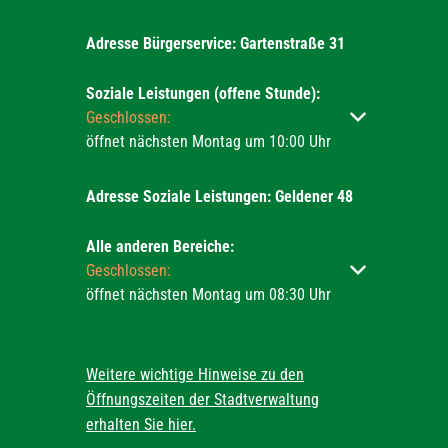
Adresse Bürgerservice: Gartenstraße 31
Soziale Leistungen (offene Stunde):
Klicken, um weitere Öffnungs- oder Schließzeiten ausz
Geschlossen:
öffnet nächsten Montag um 10:00 Uhr
Adresse Soziale Leistungen: Geldener 48
Alle anderen Bereiche:
Klicken, um weitere Öffnungs- oder Schließzeiten ausz
Geschlossen:
öffnet nächsten Montag um 08:30 Uhr
Weitere wichtige Hinweise zu den
Öffnungszeiten der Stadtverwaltung
erhalten Sie hier.