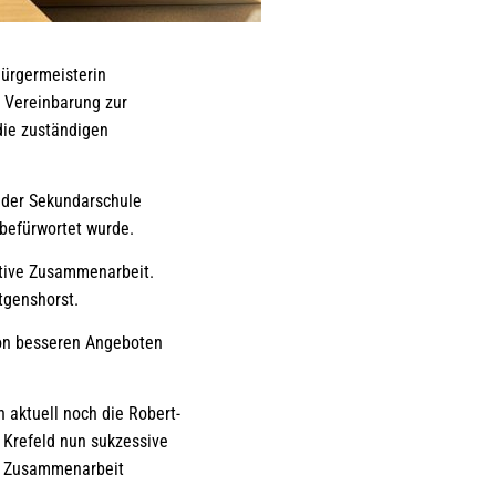
chneten Bürgermeisterin
e Vereinbarung zur
ie zuständigen
s der Sekundarschule
 befürwortet wurde.
uktive Zusammenarbeit.
tgenshorst.
von besseren Angeboten
 aktuell noch die Robert-
 Krefeld nun sukzessive
ie Zusammenarbeit