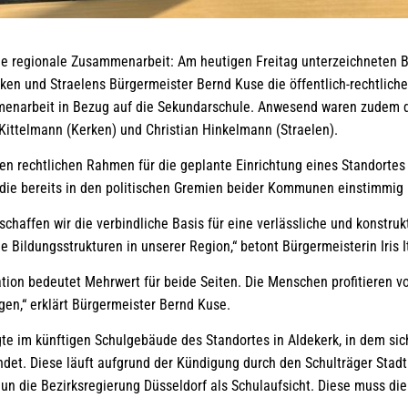
für die regionale Zusammenarbeit: Am heutigen Freitag unterzei
ken und Straelens Bürgermeister Bernd Kuse die öffentlich-rechtlich
narbeit in Bezug auf die Sekundarschule. Anwesend waren zudem d
Kittelmann (Kerken) und Christian Hinkelmann (Straelen).
den rechtlichen Rahmen für die geplante Einrichtung eines Standorte
, die bereits in den politischen Gremien beider Kommunen einstimmig
schaffen wir die verbindliche Basis für eine verlässliche und konstr
 Bildungsstrukturen in unserer Region,“ betont Bürgermeisterin Iris I
ion bedeutet Mehrwert für beide Seiten. Die Menschen profitieren 
n,“ erklärt Bürgermeister Bernd Kuse.
te im künftigen Schulgebäude des Standortes in Aldekerk, in dem sich
det. Diese läuft aufgrund der Kündigung durch den Schulträger Stadt
 nun die Bezirksregierung Düsseldorf als Schulaufsicht. Diese muss d