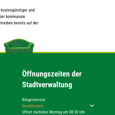
 kostengünstiger und
 über kommunale
treiben bereits auf der
Öffnungszeiten der
Stadtverwaltung
Bürgerservice:
Klicken, um weitere Öffnungs- oder Schließzeiten ausz
Geschlossen:
öffnet nächsten Montag um 08:30 Uhr