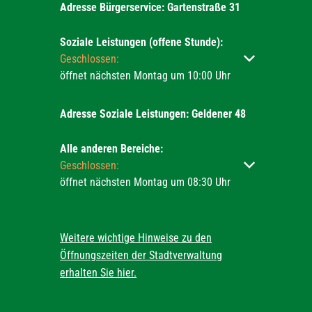
Adresse Bürgerservice: Gartenstraße 31
Soziale Leistungen (offene Stunde):
Klicken, um weitere Öffnungs- oder Schließzeiten ausz
Geschlossen:
öffnet nächsten Montag um 10:00 Uhr
Adresse Soziale Leistungen: Geldener 48
Alle anderen Bereiche:
Klicken, um weitere Öffnungs- oder Schließzeiten ausz
Geschlossen:
öffnet nächsten Montag um 08:30 Uhr
Weitere wichtige Hinweise zu den
Öffnungszeiten der Stadtverwaltung
erhalten Sie hier.