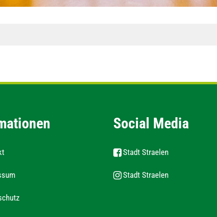
mationen
Social Media
kt
Stadt Straelen
ssum
Stadt Straelen
schutz