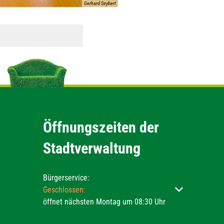
Gerhard Seybert
Öffnungszeiten der
Stadtverwaltung
Bürgerservice:
Klicken, um weitere Öffnungs- oder Schließzeiten ausz
Geschlossen:
öffnet nächsten Montag um 08:30 Uhr