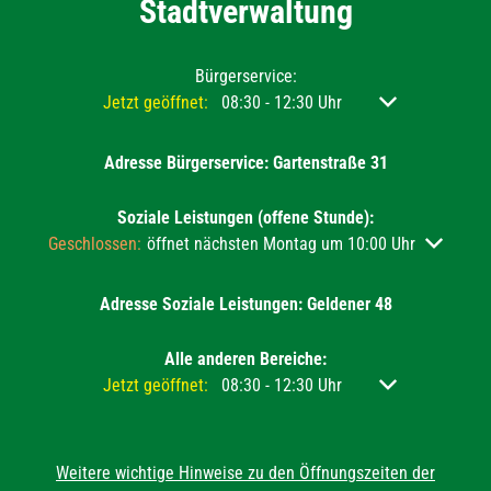
Stadtverwaltung
Bürgerservice:
Klicken, um weitere Öffnungs- oder Schließzeiten ausz
Jetzt geöffnet:
08:30
-
12:30
Uhr
Von 08:30 bis 12
Adresse Bürgerservice: Gartenstraße 31
Soziale Leistungen (offene Stunde):
Klicken, um weitere Öffnungs- oder Schließzeiten auszublend
Geschlossen:
öffnet nächsten Montag um 10:00 Uhr
Adresse Soziale Leistungen: Geldener 48
Alle anderen Bereiche:
Klicken, um weitere Öffnungs- oder Schließzeiten ausz
Jetzt geöffnet:
08:30
-
12:30
Uhr
Von 08:30 bis 12
Weitere wichtige Hinweise zu den Öffnungszeiten der