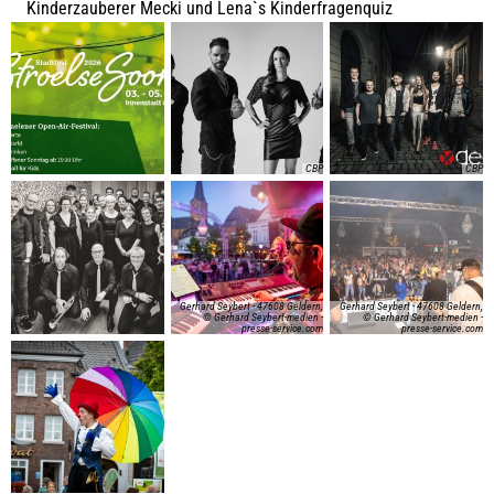
Kinderzauberer Mecki und Lena`s Kinderfragenquiz
CBP
CBP
Gerhard Seybert - 47608 Geldern,
Gerhard Seybert - 47608 Geldern,
© Gerhard Seybert-medien -
© Gerhard Seybert-medien -
presse-service.com
presse-service.com