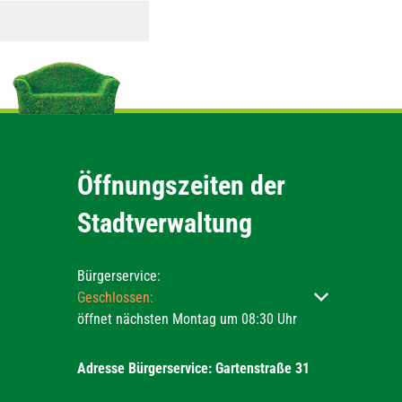
Öffnungszeiten der
Stadtverwaltung
Bürgerservice:
Klicken, um weitere Öffnungs- oder Schließzeiten ausz
Geschlossen:
öffnet nächsten Montag um 08:30 Uhr
Adresse Bürgerservice: Gartenstraße 31