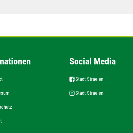
mationen
Social Media
kt
Stadt Straelen
ssum
Stadt Straelen
schutz
t