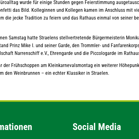
üroalltag wurde für einige Stunden gegen Feierstimmung ausgetausch
fetti das Bild. Kolleginnen und Kollegen kamen im Anschluss mit vie
 die jecke Tradition zu feiern und das Rathaus einmal von seiner be
nen Samstag hatte Straelens stellvertretende Bürgermeisterin Mo
and Prinz Mike I. und seiner Garde, den Trommler- und Fanfarenkorps
lschaft Narrenschiff e.V., Ehrengarde und die Piccologarde im Ratha
ar der Frühschoppen am Kleinkarnevalsmontag ein weiterer Höhepunkt
m den Weinbrunnen – ein echter Klassiker in Straelen.
mationen
Social Media