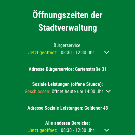
Öffnungszeiten der
Stadtverwaltung
Bürgerservice:
Klicken, um weitere Öffnungs- oder Schließzeiten ausz
Jetzt geöffnet:
08:30
-
12:30
Uhr
Von 08:30 bis 12
Adresse Bürgerservice: Gartenstraße 31
Soziale Leistungen (offene Stunde):
Klicken, um weitere Öffnungs- oder Schließzeiten auszu
Geschlossen:
öffnet heute um 14:00 Uhr
Adresse Soziale Leistungen: Geldener 48
Alle anderen Bereiche:
Klicken, um weitere Öffnungs- oder Schließzeiten ausz
Jetzt geöffnet:
08:30
-
12:30
Uhr
Von 08:30 bis 12