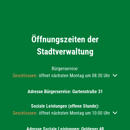
Öffnungszeiten der
Stadtverwaltung
Bürgerservice:
Klicken, um weitere Öffnungs- oder Schließzeiten auszublend
Geschlossen:
öffnet nächsten Montag um 08:30 Uhr
Adresse Bürgerservice: Gartenstraße 31
Soziale Leistungen (offene Stunde):
Klicken, um weitere Öffnungs- oder Schließzeiten auszublend
Geschlossen:
öffnet nächsten Montag um 10:00 Uhr
Adresse Soziale Leistungen: Geldener 48