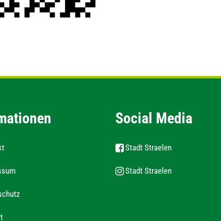
mationen
Social Media
kt
Stadt Straelen
ssum
Stadt Straelen
schutz
t