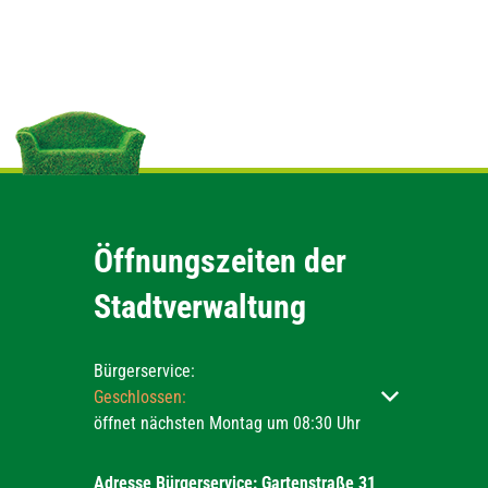
Öffnungszeiten der
Stadtverwaltung
Bürgerservice:
Klicken, um weitere Öffnungs- oder Schließzeiten ausz
Geschlossen:
öffnet nächsten Montag um 08:30 Uhr
Adresse Bürgerservice: Gartenstraße 31