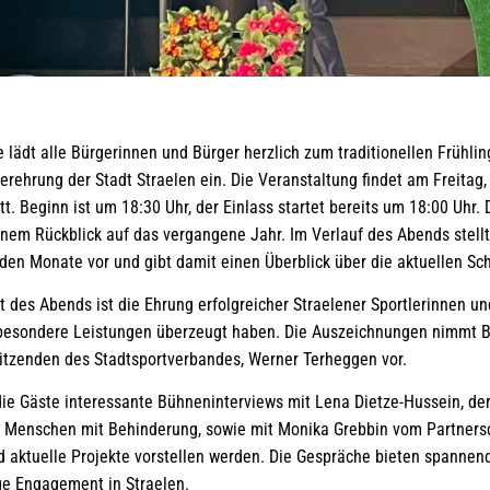
 lädt alle Bürgerinnen und Bürger herzlich zum traditionellen Frühl
erehrung der Stadt Straelen ein. Die Veranstaltung findet am Freitag,
t. Beginn ist um 18:30 Uhr, der Einlass startet bereits um 18:00 Uhr.
inem Rückblick auf das vergangene Jahr. Im Verlauf des Abends stell
den Monate vor und gibt damit einen Überblick über die aktuellen S
des Abends ist die Ehrung erfolgreicher Straelener Sportlerinnen und
besondere Leistungen überzeugt haben. Die Auszeichnungen nimmt B
tzenden des Stadtsportverbandes, Werner Terheggen vor.
ie Gäste interessante Bühneninterviews mit Lena Dietze-Hussein, der
 Menschen mit Behinderung, sowie mit Monika Grebbin vom Partnersc
nd aktuelle Projekte vorstellen werden. Die Gespräche bieten spannend
ge Engagement in Straelen.