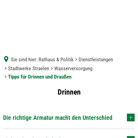
Sie sind hier:
Rathaus & Politik
Dienstleistungen
Stadtwerke Straelen
Wasserversorgung
Tipps für Drinnen und Draußen
Tipps
Drinnen
für
Drinnen
Die richtige Armatur macht den Unterschied
und
Draußen