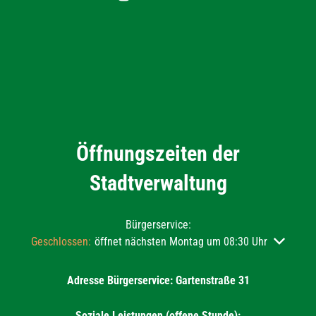
Öffnungszeiten der
Stadtverwaltung
Bürgerservice:
Klicken, um weitere Öffnungs- oder Schließzeiten auszublend
Geschlossen:
öffnet nächsten Montag um 08:30 Uhr
Adresse Bürgerservice: Gartenstraße 31
Soziale Leistungen (offene Stunde):