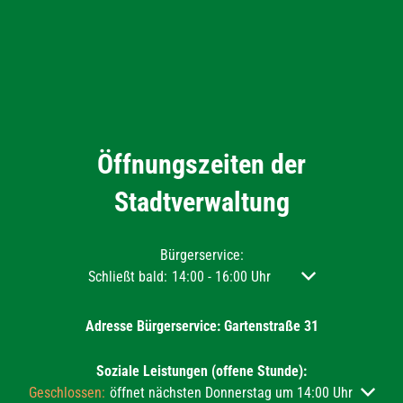
Öffnungszeiten der
Stadtverwaltung
Bürgerservice:
Klicken, um weitere Öffnungs- oder Schließzeiten aus
Schließt bald:
14:00
-
16:00
Uhr
Von 14:00 bis 16:0
Adresse Bürgerservice: Gartenstraße 31
Soziale Leistungen (offene Stunde):
Klicken, um weitere Öffnungs- oder Schließzeiten auszublenden
Geschlossen:
öffnet nächsten Donnerstag um 14:00 Uhr